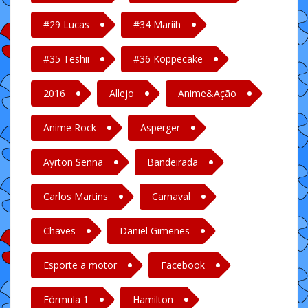
#29 Lucas
#34 Mariih
#35 Teshii
#36 Köppecake
2016
Allejo
Anime&Ação
Anime Rock
Asperger
Ayrton Senna
Bandeirada
Carlos Martins
Carnaval
Chaves
Daniel Gimenes
Esporte a motor
Facebook
Fórmula 1
Hamilton