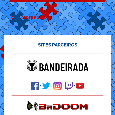
POSTS
OLDER POSTS
NAVIGATION
SITES PARCEIROS
·
·
·
·