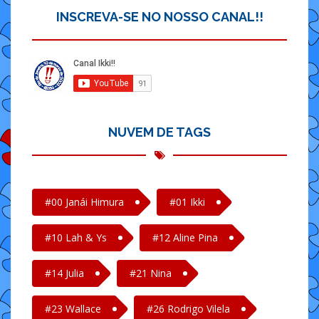
INSCREVA-SE NO NOSSO CANAL!!
NUVEM DE TAGS
#00 Janái Himura
#01 Ikki
#10 Lah & Ys
#12 Aline Pina
#14 Julia
#21 Nina
#23 Wallace
#26 Rodrigo Vilela