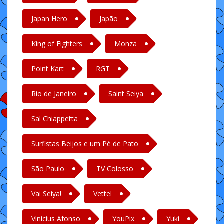
Japan Hero
Japão
King of Fighters
Monza
Point Kart
RGT
Rio de Janeiro
Saint Seiya
Sal Chiappetta
Surfistas Beijos e um Pé de Pato
São Paulo
TV Colosso
Vai Seiya!
Vettel
Vinícius Afonso
YouPix
Yuki