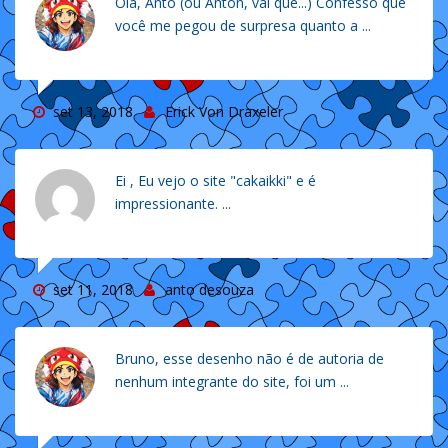
Olá, Anto (ou Anton, vai que...) Confesso que
você me pegou de surpresa quanto a ...
set 13, 2018
Erick Von Draxeler
Ei , Eu vejo o site "cakaikki" e é
impressionante. ...
set 11, 2018
anto desouza
Bruno, esse desenho não é de autoria de
nenhum integrante do site, foi um ...