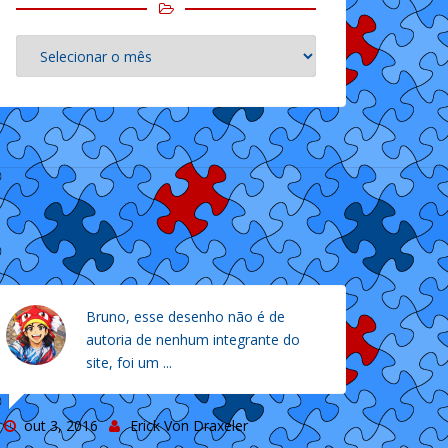
Arquivos
akaikkianos
Bruno, esse desenho não é de
autoria de nenhum integrante do
site, foi um ...
out 3, 2016
Erick Von Draxeler