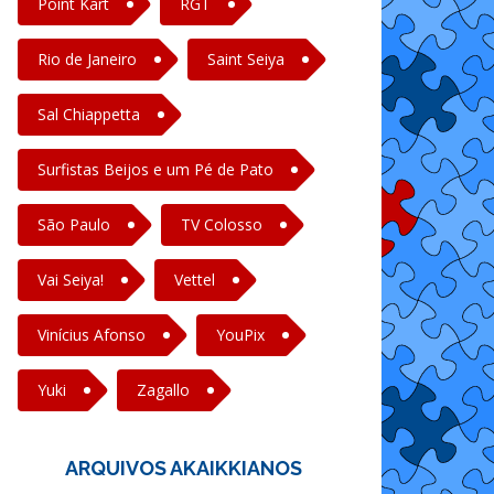
Point Kart
RGT
Rio de Janeiro
Saint Seiya
Sal Chiappetta
Surfistas Beijos e um Pé de Pato
São Paulo
TV Colosso
Vai Seiya!
Vettel
Vinícius Afonso
YouPix
Yuki
Zagallo
ARQUIVOS AKAIKKIANOS