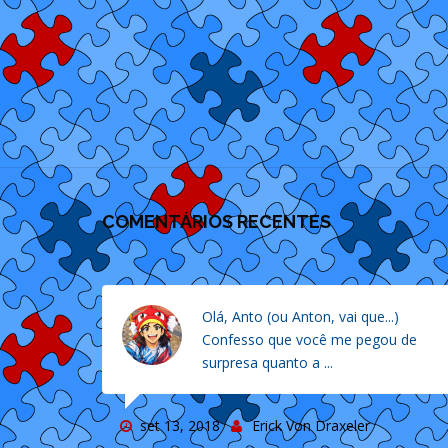
COMENTÁRIOS RECENTES
Olá, Anto (ou Anton, vai que...)
Confesso que você me pegou de
surpresa quanto a ...
set 13, 2018
Erick Von Draxeler