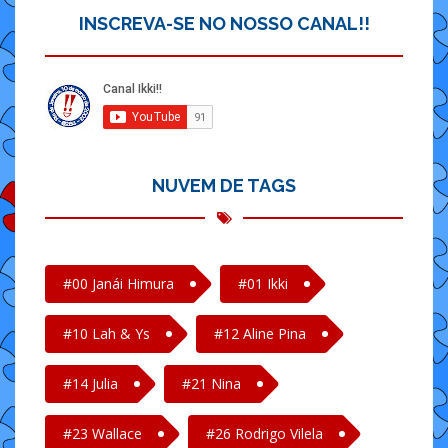
INSCREVA-SE NO NOSSO CANAL!!
NUVEM DE TAGS
#00 Janái Himura
#01 Ikki
#10 Lah & Ys
#12 Aline Pina
#14 Julia
#21 Nina
#23 Wallace
#26 Rodrigo Vilela