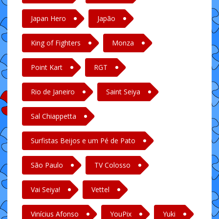
Japan Hero
Japão
King of Fighters
Monza
Point Kart
RGT
Rio de Janeiro
Saint Seiya
Sal Chiappetta
Surfistas Beijos e um Pé de Pato
São Paulo
TV Colosso
Vai Seiya!
Vettel
Vinícius Afonso
YouPix
Yuki