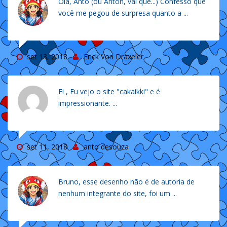
Olá, Anto (ou Anton, vai que...) Confesso que
você me pegou de surpresa quanto a ...
set 13, 2018
Erick Von Draxeler
Ei , Eu vejo o site "cakaikki" e é
impressionante. ...
set 11, 2018
anto desouza
Bruno, esse desenho não é de autoria de
nenhum integrante do site, foi um ...