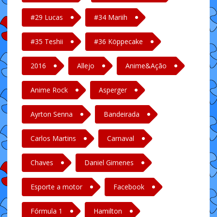
#29 Lucas
#34 Mariih
#35 Teshii
#36 Köppecake
2016
Allejo
Anime&Ação
Anime Rock
Asperger
Ayrton Senna
Bandeirada
Carlos Martins
Carnaval
Chaves
Daniel Gimenes
Esporte a motor
Facebook
Fórmula 1
Hamilton