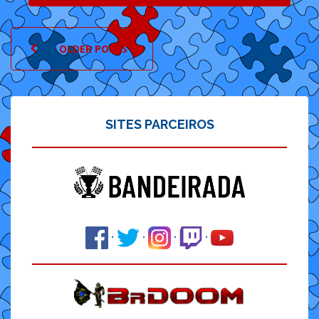
POSTS
OLDER POSTS
NAVIGATION
SITES PARCEIROS
·
·
·
·